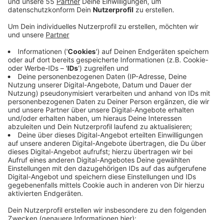
Anzeige
Insbesondere Nachts fühlen sich viele Frauen in
Krefeld unsicher. Allein im vergangenen Jahr hat es 33
Fälle von sexueller Belästigung in der Krefelder
Innenstadt gegeben.
Beispielsweise könnte die CDU sich Notrufsäulen in
der City vorstellen oder die Einführung spezieller
Streifendienste des Kommunalen Ordnungsdienstes.
Zunächst möchte die Fraktion aber einen Überblick
über die bereits getroffenen Maßnahmen bekommen.
Hierzu soll ein Sachstandsbericht erstellt werden. Im
heutigen Ordnungsausschuss soll über das Thema
gesprochen werden.