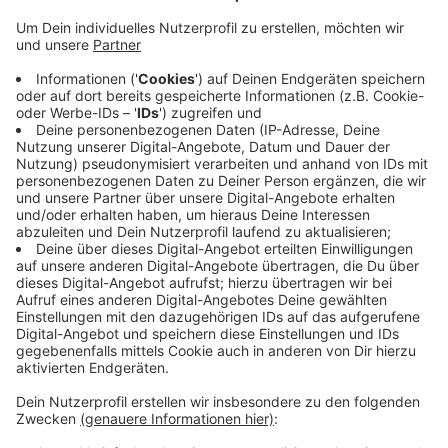
Anzeige
Die Frau soll auf der Friedrichstraße unterwegs
gewesen sein, als sie ein Mann angesprochen hat. Er
soll sie an den Haaren gepackt und versucht haben sie
zu küssen. Außerdem soll er sie gegen ihren Willen
unsittlich berührt haben. Die Frau hat um Hilfe
geschrien. Mehrere Anwohner sind auf die Schreie
aufmerksam geworden. Daraufhin flüchtete der Mann.
Er soll um die 25 Jahre alt und ca. 1,80m groß
gewesen sein. Außerdem hatte er kurze schwarze
Haare und einen kurzen Vollbart.
Anzeige