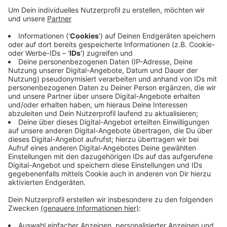
Veröffentlicht:
Mittwoch, 15.07.2020 14:04
Anzeige
Im Vorbeifahren berührte der Mann die 20-Jährige
unsittlich und fuhr weiter in Richtung Sportanlagen. Die
Polizei sucht jetzt nach dem Radfahrer. Er ist
zwischen 60 und 65 Jahre alt. Der Mann hat eine
Halbglatze und trug während des Vorfalls ein blaues
Oberteil. Hinweise nimmt die Polizei entgegen.
Anzeige