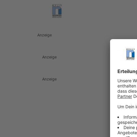
Anzeige
Anzeige
Anzeige