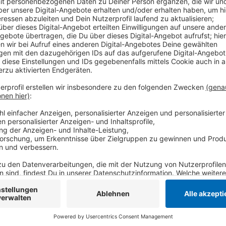
Besonders viele Fälle hat es am Wochenende zwisc
meldet die Polizei jetzt. Noch unklar ist, wer für die
Deshalb bittet die Polizei jetzt um Mithilfe. Wer et
Süchteln beobachtet hat, soll sich bei der Polizei me
Anzeige