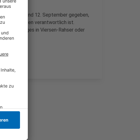
hen dem 10. und 12. September gegeben,
 Beschädigungen verantwortlich ist.
was verdächtiges in Viersen-Rahser oder
lden.