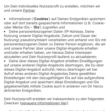
Veröffentlicht:
Mittwoch, 25.09.2024 06:34
Anzeige
Der 33-jährige habe am Dienstagnachmittag (24.09.) im
Löhcenter einen Besucher bedroht - und sei danach
geflüchtet, so die Polizei. Zeugenhinweise führten
demnach zu dem Viersener. Spezialeinsatzkräfte
haben in der Wohnung in der nähe des Löhcenters dann
zwei Männer festgenommen - und auch ein Messer
sichergestellt.
Anzeige