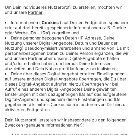
Anzeige
Ein Zeuge hatte berichtet, dass der Mann unter
anderem eine Schusswaffe besitzen solle. Gegen
04.00 Uhr begann die geplante Durchsuchung, bei der
Spezialeinheiten die Viersener Ermittler unterstützen.
Diese stellten im Haus des Mannes mehrere
Gaspistolen und Messer sicher. Verletzt wurde
niemand, am Haus entstand ein Sachschaden. Die
Ermittlungen dauern an.
Anzeige