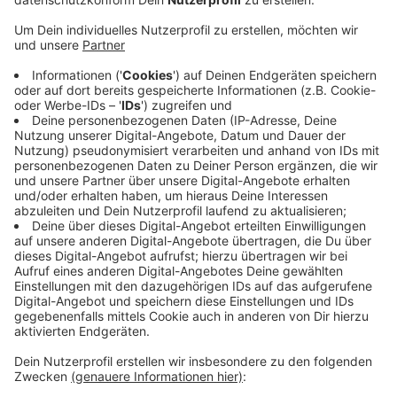
Anzeige
Demnach ist der Unfall bereits am Samstag (13.04.)
passiert. Der 83-Jährige war laut Polizei gegen 18 Uhr
mit seinem Pedelec auf der Straße An der
Buschschmitt Richtung Willich unterwegs. Im
Kreuzungsbereich Hardter Feld sei er mit einer von
rechts kommenden Autofahrerin zusammengestoßen
und dabei schwer verletzt worden. Die etwa 65-jährige
Frau habe kurz nach ihm gesehen, sei dann aber
weitergefahren. Die Polizei sucht Zeugen. Hinweise
nimmt sie unter folgender Telefonnummer entgegen:
022162 377-0
Anzeige