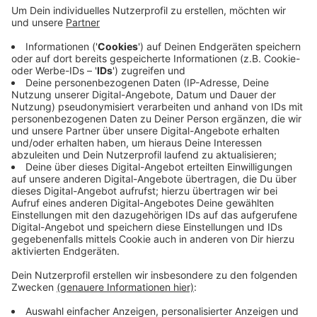
Laut einem Sprecher liefern Schwertransporter in
diesen Tagen 13 Module an, die zusammengesetzt
das neue Gebäude ergeben sollen. Einer der Lkw war
letzter Woche kurz vor dem Ziel mit einer
Hydraulikpanne liegen geblieben. Die Reparatur
dauerte mehrere Stunden. Herzstück des Anbaus
werden zwei Operationssäle sein. Die Baukosten
liegen bei rund drei Millionen Euro. Die ersten
Operationen sollen im Herbst stattfinden.
Anzeige
Anzeige