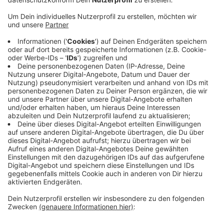
Anzeige
Die Polizei teilt mit, dass am Samstagabend
(20.09.2025) ein Auto aus Krefeld auf der A42 bei
Moers unterwegs war. Hinter ihm fuhr ein 21-jähriger
Mann aus Belgien. Aktuell wird vermutet, dass der
junge Mann kurz einschlief und dadurch auf den
Krefelder Wagen auffuhr. Beide Autos kamen ins
Schleudern, kollidierten mehrfach mit den Leitplanken
und kamen dann zum Stehen. Zwei Personen aus dem
Krefelder Auto wurden dabei schwer verletzt und
mussten ins Krankenhaus. Der Belgier blieb laut Polizei
unverletzt.
Anzeige