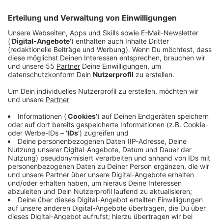
Anzeige
Am Mittwochnachmittag (05. November) kam es im
Krefelder Süden zu einem schweren Verkehrsunfall.
Auf der Kölner Straße kollidierte ein Auto mit einem
entgegenkommenden Motorradfahrer. Der Autofahrer
wollte nach links auf die Melanchthonstraße abbiegen
und übersah dabei aus bislang ungeklärter Ursache das
Motorrad.
Der Motorradfahrer wurde frontal erfasst und stürzte
schwer, sagt die Polizei. Eine Lebensgefahr konnte
erst nicht ausgeschlossen werden, heißt es.
Mittlerweile sei der 21-Jährige aber stabil. Der
Rettungsdienst versorgte ihn noch an der Unfallstelle
und brachte ihn in das nur rund 200 Meter entfernte
Helios Klinikum.