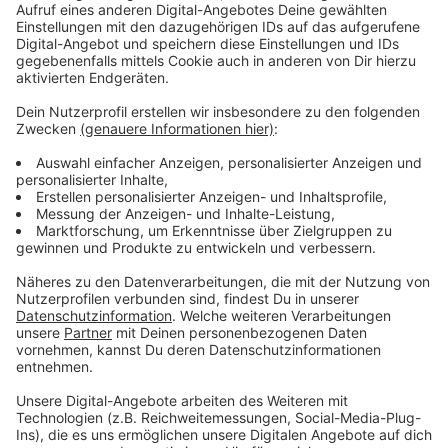
Anzeige
Verkehr gesperrt – langer Stau im
Berufsverkehr
Anzeige
Die Polizei sperrte die Kölner Straße zwischen
Ritterstraße und Fütingsweg in beide Richtungen
komplett. Autos und Bahnen konnten die Strecke für
mehrere Stunden nicht passieren. Im Berufsverkehr
bildeten sich lange Staus, auch der öffentliche
Nahverkehr war betroffen.
Anzeige