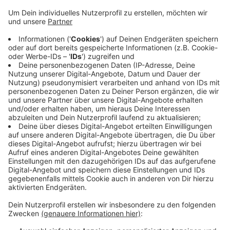
Anzeige
Wie die Polizei mitteilt, war er Donnerstagnachmittag
in Richtung Nordwall unterwegs - kam dann mit seinem
Auto von der Fahrbahn ab - und krachte gegen einen
Baum. Warum, ist bisher nicht klar. Der 24-jährige wurde
schwer verletzt in ein Krankenhaus gebracht. Für die
Zeit der Unfallaufnahme war der Preußenring in
Fahrtrichtung Nordwall gesperrt. Die Polizei hat die
Ermittlungen zur Unfallursache aufgenommen.
Anzeige