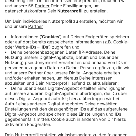
Veröffentlicht:
Dienstag, 09.01.2024 09:11
Anzeige
Rund 6,3 Millionen Euro sollen in verschiedene
Bereiche investiert werden: Infrastruktur, Sicherheit,
Digitalisierung, Klima und Nachhaltigkeit - das sind die
Schwerpunkte, bei denen sich die Gemeinde
Schwalmtal auch im kommenden Jahr weiter
verbessern möchte. Mehrere Schulen sollen neue
Fenster bekommen und im Bereich Digitalisierung
verbessert werden. Eine der größten Investitionen für
2024 sind geplante Straßensanierungen im gesamten
Gemeindegebiet. Zudem ist geplant, das
Radwegenetz weiter auszubauen und insgesamt 17
Bushaltestellen barrierefrei umzubauen. Es soll auch
ein neuer Spielplatz gebaut und die Brücke in der
Schier erneuert werden, so der Plan. Auf der Agenda