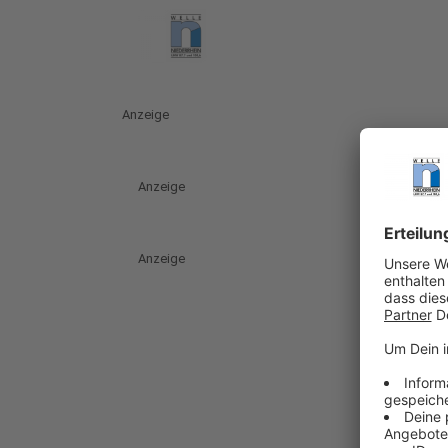
Anzeige
Anzeige
Anzeige