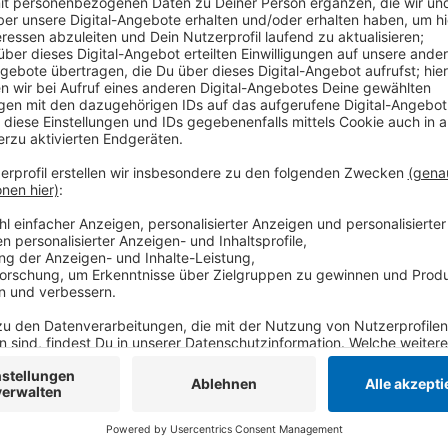
Die Katholische Arbeitnehmer-Bewegung aus Krefeld f
ernsthafte Tarifverhandlungen einzutreten. Der Pfl
Anerkennung und auch mehr Personal, sagt der Bezir
Arbeitnehmer-Bewegung, Uwe Schummer. Das sei auc
derer Gesundheit.
Anzeige