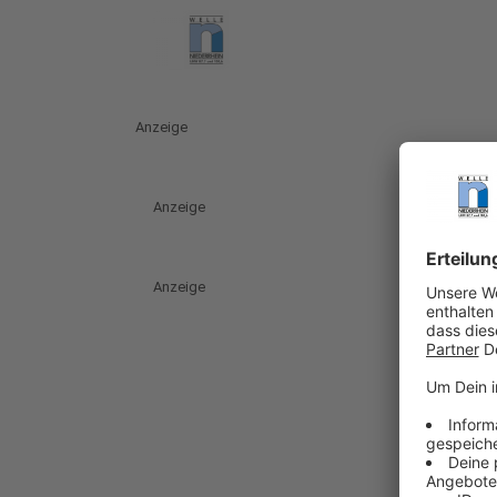
Anzeige
Anzeige
Anzeige