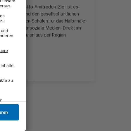
nter dem Motto #mitreden. Ziel ist es
 zu fördern und den gesellschaftlichen
n drei weiteren Schulen für das Halbfinale
sbegrenzung für soziale Medien. Direkt im
aren acht Schulen aus der Region
uro freuen.