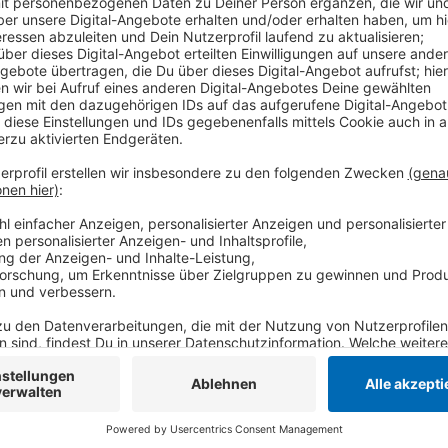
Den Wettbewerb veranstaltet die Rheinische Post u
demnach, die politische Meinungsbildung der Schüler
Diskurs anzuregen. Die Willicher Schule hat sich nebe
qualifiziert. Die Schüler debattieren über eine Alter
Anschluss findet das Finale statt. In der Vorrunde w
angetreten. Das Gewinnerteam darf sich über 2.500 E
Anzeige