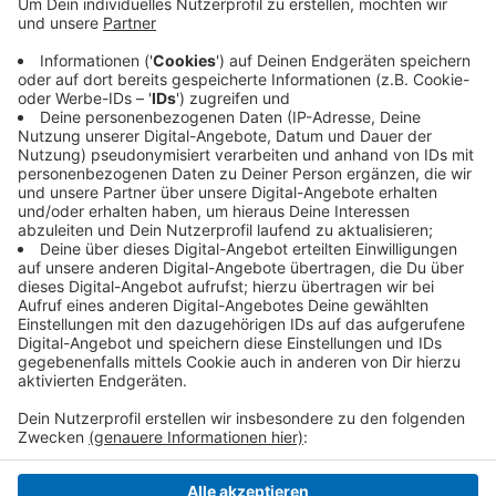
Der Schöppenmarkt gehört seit über 160 Jahren fest
zu der Dülkener Tradition, damals noch als Handwerks-
und Bauernmarkt, heute als Krammarkt. Auch dieses
Jahr werden wieder über 100 000 Besucher erwartet.
Anwohner und Besucher müssen sich deshalb noch bis
20 Uhr auf Verkehrsbehinderungen und Straßensperren
einstellen.
Anzeige
Anzeige