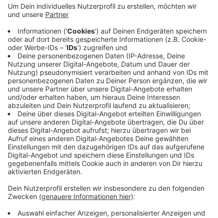
Demnach bildet Krefeld gemeinsam mit Gelsenkirchen
das Schlusslicht auf dem NRW-Hotelmarkt. Gründe für
das schlechte Abschneiden nennt der Report mehrere:
Unter anderem seien die Übernachtungs- und die
Bettenzahlen in den letzten zehn Jahren nur leicht
gestiegen. Problem sei, dass in Krefeld hauptsächlich
Geschäftsreisende absteigen, das Tourismusgeschäft
sei dagegen schwach ausgeprägt.
Anzeige
Anzeige