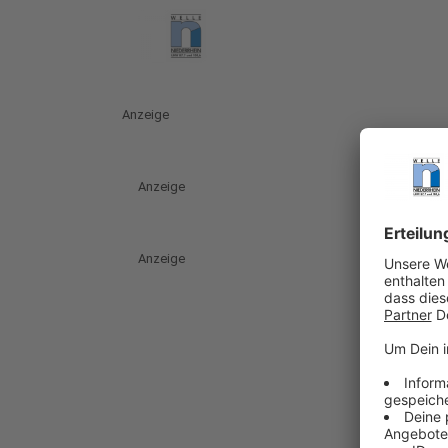
Anzeige
Anzeige
Anzeige