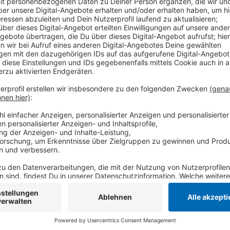
Zwischen Krefeld-Oppum und Meerbusch-Osterath fa
beide Richtungen. Die Busse fahren alle halbe Stund
Neubau am Bahnsteig Düsseldorf-Bilk. Die Arbeiten da
dahin werden die Züge ab Oppum über den Duisburge
Anzeige