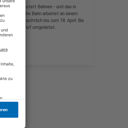
hren Busse statt Bahnen - und das in
e. Die Deutsche Bahn arbeitet an einem
uern voraussichtlich bis zum 18. April. Bis
r Hauptbahnhof umgeleitet.