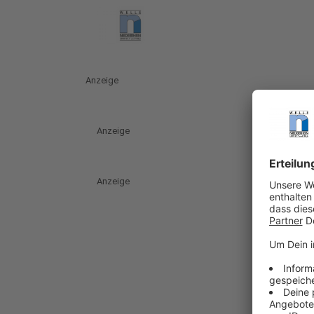
Anzeige
Anzeige
Anzeige