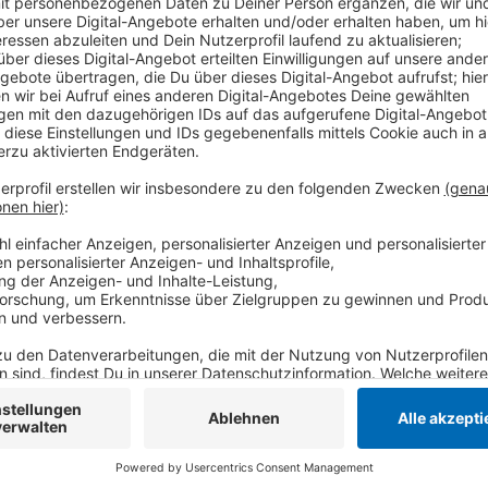
Schon vor mehr als einem Jahr musste in Niederkrüc
„Treff13“ wegen eines Wasserschadens schließen. 
für die Sanierung gegeben, heißt es von der Gemeinde
Aktuell wird damit gerechnet, dass der der Treff13 v
Spätsommer wieder an seinen üblichen Platz zurückk
Einrichtung in der Kita "Unter'm Regenbogen" auf de
Anzeige