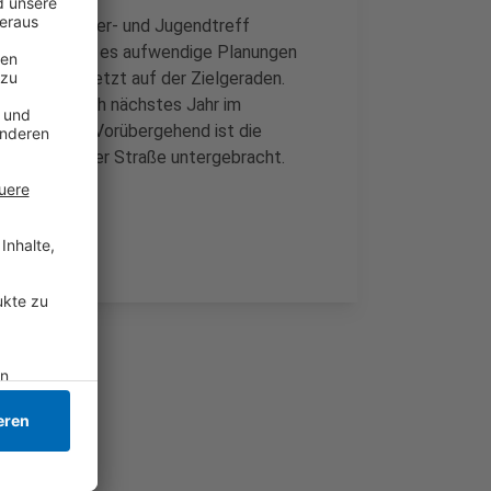
hten der Kinder- und Jugendtreff
Seitdem habe es aufwendige Planungen
. Die seien jetzt auf der Zielgeraden.
oraussichtlich nächstes Jahr im
ehren kann. Vorübergehend ist die
r Overhetfelder Straße untergebracht.