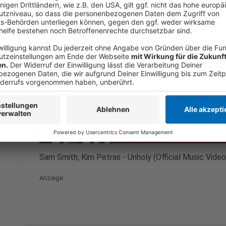
Wir benötigen Ihre Z
den YouTube Video
laden!
Wir verwenden einen S
Drittanbieters, um V
einzubetten. Dieser Servi
Ihren Aktivitäten sammeln.
die Details durch und s
Nutzung des Service zu, 
anzusehen
Mehr Informati
Sam Smith, Kim Petras - Unholy (Official Music Video
Akzeptieren
Anzeige
powered by
Usercentrics Co
Platform