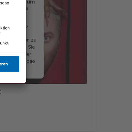
ustimmung, um
-Service zu
ervice eines
ideoinhalte
ce kann Daten zu
 Bitte lesen Sie
timmen Sie der
um dieses Video
.
onen
)
nsent Management