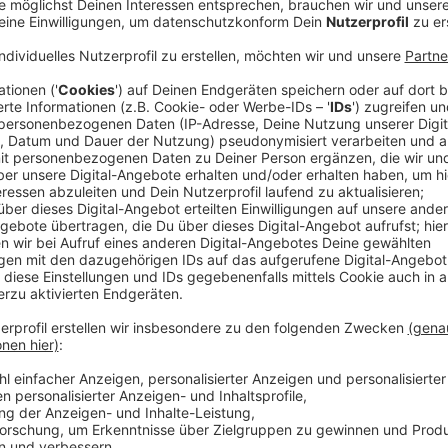
Man kann sich kaum vorstellen, wie viel Druck auf Sa
Grammys und sogar einen Oscar abgeräumt. Dazu k
für Plattenverkäufe. Entsprechend hoch sind die Erw
Gefühlt war die Arbeit an "Gloria" für ihn jetzt ein S
"Es fühlt sich an wie eine emotionale, sexuelle und sp
diesem Album wieder frei zu singen. Seltsamerweise 
an. Und es fühlt sich wie ein Erwachsenwerden an.", s
Paradebeispiel ist die wilde zweite Single "Unholy", d
dem in Nichts nach.
Anzeige
Anzeige
Wir benötigen Ihre Z