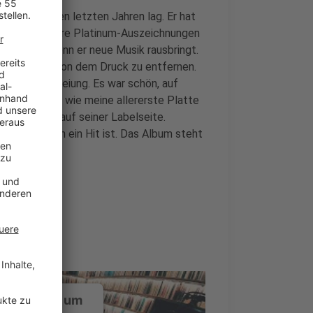
m Smith in den letzten Jahren lag. Er hat
ommen mehrere Platinum-Auszeichnungen
artungen, wenn er neue Musik rausbringt.
chritt um sich von dem Druck zu entfernen.
irituelle Befreiung. Es war schön, auf
fühlt es sich wie meine allererste Platte
chreibt Sam auf seiner Labelseite.
ie jetzt schon ein Hit ist. Das Album steht
ustimmung, um