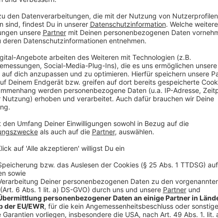
den YouTube Video
laden!
Wir verwenden einen S
Drittanbieters, um V
einzubetten. Dieser Servi
Ihren Aktivitäten sammeln.
die Details durch und s
Nutzung des Service zu, 
anzusehen
Mehr Informati
Einer der re-recordeten Songs des Albums "The Liech
Akzeptieren
Die Da (The Liechtenstein Tapes)
powered by
Usercentrics Co
Anzeige
Platform