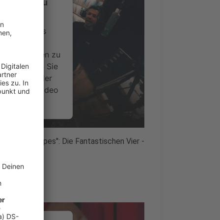
-Service zu
ervice eines
ideoinhalte
ce kann Daten zu
 Bitte lesen Sie
timmen Sie der
um dieses Video
.
onen
tenstein Tapes": Die Fantastischen Vier -
nsent Management