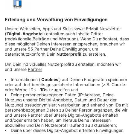
Veröffentlicht:
Donnerstag, 20.02.2020 07:47
Anzeige
Der Bedarf ist so groß, dass auch Hunde aus anderen
Landesteilen entführt werden, so auch der verwöhnte
Mischlingshund Buck. Der muss nun auf die harte Tour
lernen, was es heißt, ein Schlittenhund zu sein. Bei
unterschiedlichen Haltern wird Buck im Einsatz sein,
unter anderem zieht er für Perrault (Omar Sy) den
Postschlitten durch halb Alaska. Buck lernt dabei auch
immer mehr das Erbe seiner wilden Vorfahren in sich
kennen. Als er auf den Abenteurer John Thornton
(Harrison Ford) trifft, fühlt sich der Hund das erste Mal
seit langem wieder einem Menschen verbunden. Aber
der Ruf der Wildnis ereilt ihn immer stärker…