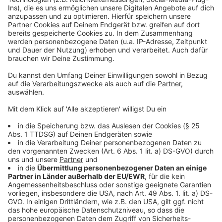
ihm selbst.
Akzeptieren
Anzeige
powered by
Usercentrics Consent
Management Platform
©
Copyright Twentieth Century Fox
Bei Perrault lernt Buck einiges.
Anzeige
©
Copyright Twentieth Century Fox
Buck wird nach und nach ein richtig guter
Schlittenhund.
Anzeige