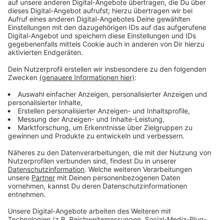
Anzeige
Wir benötigen Ihre
Zustimmung, um den YouTube
Video-Service zu laden!
Wir verwenden einen Service eines
Drittanbieters, um Videoinhalte
einzubetten. Dieser Service kann
Daten zu Ihren Aktivitäten
sammeln. Bitte lesen Sie die
Details durch und stimmen Sie der
Nutzung des Service zu, um dieses
Video anzusehen.
Mehr Informationen
Ein Hund auf Abenteuerreise. Und du führt ihn auch zu