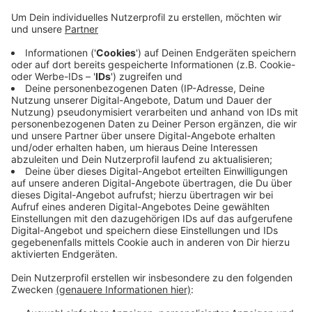
Anzeige
Hütter sei sehr fokussiert, offen und geradeaus, sagte
Virkus jetzt in einer Medienrunde. Er gab zu, die
Situation sei nicht einfach, aber die Borussia komme
da raus. Gladbach hat aktuell nur vier Punkte
Vorsprung auf die Abstiegsränge. Demnächst stehen
wegweisende Duelle gegen Teams aus der unteren
Tabellenhälfte an. Unter anderem geht's gegen
Wolfsburg und Stuttgart.
Anzeige