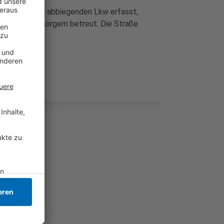
ahn" von einem abbiegenden Lkw erfasst,
 Notfallseelsorgern betreut. Die Straße
n.