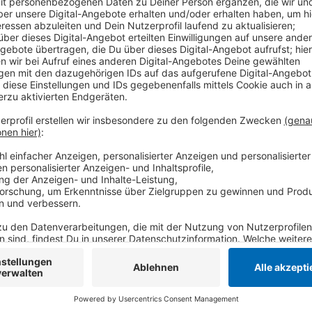
Der 45-Jährige wurde auf der Straße "An der Kleinb
heißt es von der Polizei. Die Angehörigen wurden von
musste für den Verkehr stundenlang gesperrt werde
Anzeige