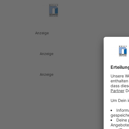
Anzeige
Anzeige
Anzeige