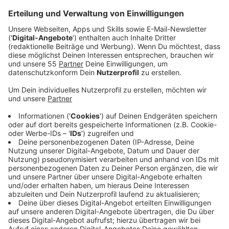
Parkplatz an der Schorndorfer Straße.
Veröffentlicht:
Dienstag, 17.03.2020 05:18
Anzeige
Für das mobile Corona-Untersuchungszentrum im Kreis
Viersen gelten ähnliche Bedingungen, wie im
Diagnosezentrum in Krefeld: Das Zentrum ist nur für
Bürger des Kreises Viersen gedacht. Außerdem können
sich nur die Menschen testen lassen, die von ihrem
Hausarzt beim Untersuchungszentrum angemeldet
worden sind. Dazu müssen Patienten nicht die
Artzpraxis aufsuchen, sondern können sich eine solche
Überweisung von ihrem Hausarzt auch per Email
schicken lassen. Außerdem bietet das Zentrum noch
eine Drive-In Lösung für Autofahrer. Für den Test
müssen sie ihr Auto nicht verlassen.