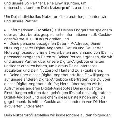
Anzeige
Wissing will beim Thema Rhein-Vertiefung Tempo
machen. Politik, Behörden und Industrie haben sich
jetzt auf eine gemeinsame
Beschleunigungskommission geeinigt. Die aktuelle
Niedrigwasser-Situation sei eine Notlage, sagt
Wissing. Eine Vertiefung der Rhein-Fahrrinne sei eines
der wichtigsten Verkehrsprojekte in unserem Land. Bei
Niedrigwasser müssen Binnenschiffer den Tiefgang
des Schiffes beachten und können weniger Fracht
befördern. Das sei schlecht für den
Wirtschaftsstandort Deutschland, warnt der
Verkehrsminister. Wann konkret der Rhein tiefer
gebaggert werden soll, sagte er nicht. Kritiker sind
gegen eine Vertiefung. Sie befürchten, dass der