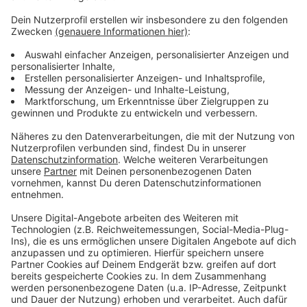
Esszimmertisch gefunden. Dort habe er sie ein paar
Tage liegen lassen, hat Leichensäcke im Internet
bestellt und sie im Gartenhaus versteckt. Zudem soll
die Ehe ein Martyrium gewesen sein, heißt es. Laut der
Staatsanwaltschaft war das Ganze erst aufgefallen,
als der Nettetaler im November ins Krankenhaus
musste und die Krankenhausmitarbeiter sich Sorgen
um seine pflegebedürftige Frau machten. Der
Todeszeitpunkt lag da demnach schon ein paar
Wochen zurück.
Anzeige
Anzeige