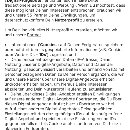
Die Richter des Krefelder Landgerichts haben ihn
wegen Totschlags im minderschweren Fall schuldig
gesprochen. Die Strafe fällt verhältnismäßig niedrig
aus, heißt es - denn der Mann sei über Jahre hinweg
von seiner Ehefrau gedemütigt, beschimpft und
geschlagen worden. Am Tag der Tat habe es eine
besonders schwere Auseinandersetzung gegeben.
Dabei sei der Mann auf seine Frau gefallen. Das sei
auch der Auslöser für die Tat gewesen, so das
Landgericht. Der Nettetaler gilt demnach außerdem
als vermindert schuldfähig, da bei ihm ein Hirntumor
festgestellt wurde, der die Impulskontrolle
beeinträchtigen könnte.
Der Mann selbst konnte sich nicht daran erinnern, was
passiert ist - er habe lediglich seine Frau tot auf dem