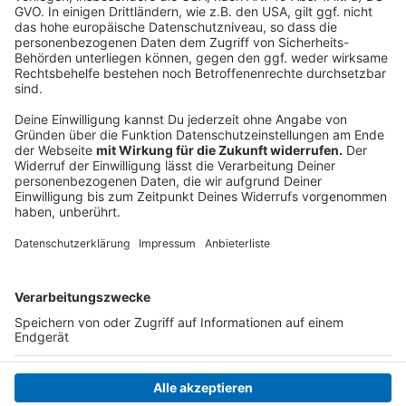
©
Copyright: Apple TV+
Mehrere Schwerbrecher überleben den Absturz und
können fliehen. Doch Remnick wird schnell merken,
dass einer der Verbrecher seine besondere
Aufmerksamkeit haben will.
Anzeige
Anzeige
Anzeige