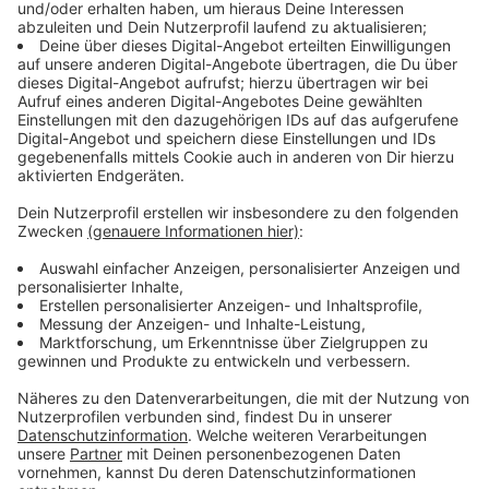
Flugzeugs: der Überläufer Havlock (Dominic Cooper),
der brisante Staatsgeheimnisse kennt, die nie ans
Licht kommen dürfen.
Streaming-Dienst: Apple TV+
Anzeige
Wir benötigen Ihre
Zustimmung, um den YouTube
Video-Service zu laden!
Wir verwenden einen Service eines
Drittanbieters, um Videoinhalte
einzubetten. Dieser Service kann
Daten zu Ihren Aktivitäten
sammeln. Bitte lesen Sie die
Details durch und stimmen Sie der