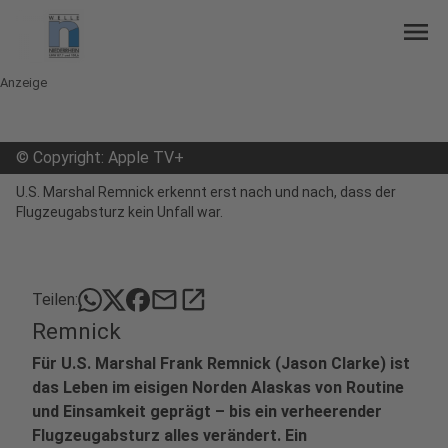
menu
Anzeige
©
Copyright: Apple TV+
U.S. Marshal Remnick erkennt erst nach und nach, dass der
Flugzeugabsturz kein Unfall war.
mail
open_in_new
Teilen:
Remnick
Für U.S. Marshal Frank Remnick (Jason Clarke) ist
das Leben im eisigen Norden Alaskas von Routine
und Einsamkeit geprägt – bis ein verheerender
Flugzeugabsturz alles verändert. Ein