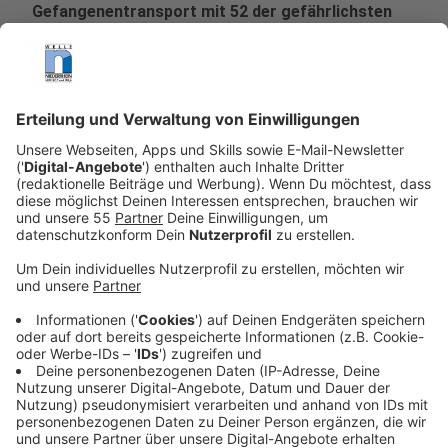
Gefangenentransport mit 52 der gefährlichsten
Straftäter des Landes stürzt über der Wildnis ab.
Viele kommen ums Leben, doch einige überleben –
und fliehen in die endlosen Schneelandschaften.
Was für Remnick wie ein tragischer Unfall
aussieht, entpuppt sich bald als Teil eines
finsteren Plans.
Veröffentlicht:
Samstag, 11.10.2025 18:46
Anzeige
Während die Gemeinde in Angst lebt, beginnt eine
gnadenlose Jagd auf die entflohenen Verbrecher.
Unterstützung erhält Remnick von der CIA-Agentin
Sydney Scofield (Haley Bennett), die ihre eigenen
Motive verfolgt. Ihr eigentliches Ziel ist nicht die
Sicherheit der Stadt, sondern ein Mann an Bord des