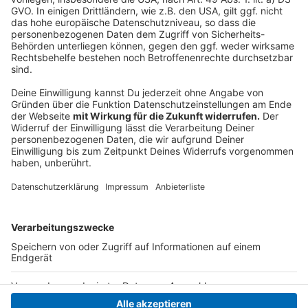
Ein ähnliches Projekt gibt es schon in
Wuppertal
.
Allerdings ist die Fassade in Köln nun deutlich größer
und steht mitten in der Kölner Innenstadt. Es soll
getestet werden, ob für das Gebäude Tageslicht
alleine ausreicht. Zugleich kühlt die Wand das Gebäude
und wird damit Hitze reduzieren können.
Autoren: Joachim Schultheis & Frank Waltel
Anzeige
Anzeige
Anzeige