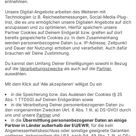
Das will die Stadt Köln mit der Textilfassade
erreichen
Anzeige
Wie können die Schadstoffe schlussendlich gefiltert
werden? Wir versuchen einen weniger
wissenschaftlichen Beschreibungsansatz: Der Vorgang
des Filterns passiert über eine Glasur und Tageslicht.
Das Netz wird von allen Seiten durchlüftet. Tageslicht
und Glasur binden die Stickoxide und wandeln sie in
harmlose Mineralien um. Projektleiter Jan Serode
erklärt. "Diese Mineralien nutzen wir gleichzeitig für
mineralstoffreiche Bewässerung" Denn wenn es
regnet, wird alles rausgespült. Entweder das Wasser
versickert oder Gärten und Bäume in der Nähe können
bewässert werden. Es gibt noch weitere Effekte in
Sachen Nachhaltigkeit.