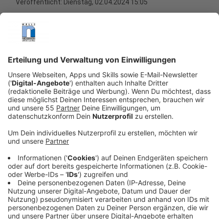
Veröffentlicht:
Dienstag, 02.04.2024 15:05
Anzeige
Am Gebäude der Volkshochschule Köln wurde eine
"stickoxidbindende Textilfassade" installiert. Die Stadt
Köln startet mit der Stiftung "Lebendige Stadt" und
der Firma "Schüco" hier ein Pilotprojekt. Diese Fassade
soll mittels aufgebrachter Wirkstoffe gesundheits-
und umweltschädliche Stickstoffe filtern und diese in
unschädliche Nitrate umwandeln. Die Verantwortliche
erhoffen sich viel.
Anzeige
Eine recycelbare Textilfassade
Anzeige