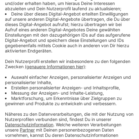
Die Textilfassade ist aus wiederverwerteten
Materialien hergestellt: Für ihre Produktion wurden
über 4.400 recycelte PET-Flaschen und für die
Unterkonstruktion Aluminium mit einem
Recyclinganteil von 75 Prozent verwendet. Auf den
Einsatz von Klebestoffen wurde verzichtet. Damit
kann die Textilfassade später dem Recyclingprozess
zugeführt werden.
Anzeige
©
Frank Waltel
Anzeige