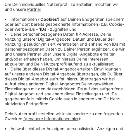
Anzeige
Seit Januar gilt in der Branche ein höherer Mindestlohn
von 10,80 Euro pro Stunde. Bei Glas- und
Fassadenreinigern sind es 14,10 Euro. Der höhere
Mindestlohn ist verpflichtend. Die Gewerkschaft sagt:
Es gebe aber immer wieder Chefs, die das Plus "gerne
mal vergessen".
Anzeige
Anzeige