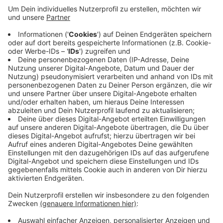
Veröffentlicht:
Dienstag, 26.01.2021 17:58
Anzeige
Die Auswertungen laufen noch. Auch die
Durchsuchungen dauern noch an. Es soll wohl auch
einen Bezug zum Kreis Viersen geben, meldet die
Polizei. Näheres haben die Ermittler aber noch nicht
bekanntgeben. Die Razzien standen im Zusammenhang
mit dem Missbrauchskomplex Bergisch-Gladbach.
Anzeige