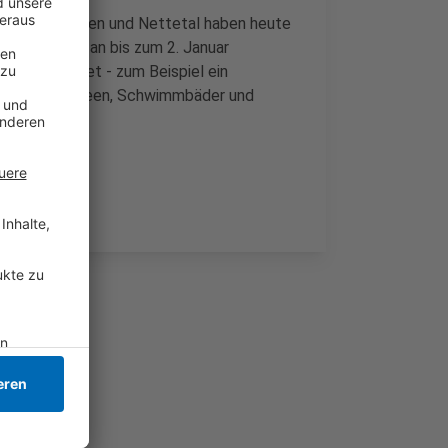
lungen: Viersen und Nettetal haben heute
n von heute an bis zum 2. Januar
t eingerichtet - zum Beispiel ein
lle. Auch Museen, Schwimmbäder und