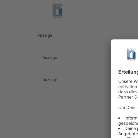
Anzeige
Anzeige
Anzeige