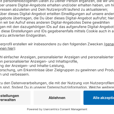
An den anderen Tagen gibt es unterschiedliche Rege
noch geöffnet. Krefeld, Kempen und Tönisvorst habe
geschlossen. Für wichtige Dinge ist aber ein Notdiens
standesamtlicher Bereitschaftsdienst für Sterbefä
andere Einrichtungen sind zum Teil geöffnet.
Anzeige