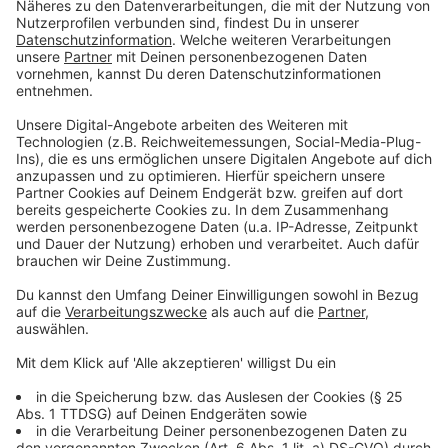
Wer bezahlt die Tests eigentlich und wer zahlt mir den
Verdienstausfall, weil ich mich um mein Kita-Kind
kümmern musste, das mindestens 5 Tage in
Quarantäne war? Die Kosten trägt in der Regel die
Krankenversicherung. Intern wird das dann mit dem
Bund abgerechnet. Voraussetzung ist, dass ein Arzt
oder das Gesundheitsamt den PCR-Test angeordnet
haben. Die Kosten für einen privaten PCR-Test liegen
bei etwa 70 Euro - es gibt ja so Teststationen am
Flughafen zum Beispiel - das würde ich aber nicht
empfehlen, denn es gibt Gesundheitsämter, die solche
Tests nicht akzeptieren. In der Regel muss das ein
Arzt oder eine Ärztin durchführen. Und: Ja Du
bekommst eine Entschädigung: über die sogenannten
Kinderkrankentage: 90 Prozent des Verdienstausfalls -
in aller Regeln ist das bei der Krankenkasse zu
beantragen. Das genaue Regelwerk arbeitet die Politik
in Düsseldorf gerade noch aus. Aber es sind ja schon