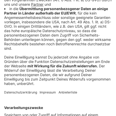
einige Details durchgesickert.
Anzeige
Ablauf der neuen Quarantäne-Regeln an den
Schulen
Anzeige
Da kommt es stark darauf an, ob es sich um eine
Grund- oder eine weiterführende Schule handelt. An
den Grundschulen werden mit Hilfe von Pooltestungen
aktuell zweimal die Woche schon PCR-Tests
durchgeführt. Jetzt heißt es, dass an den Schulen im
Corona-Fall die Testungen intensiviert werden sollen.
Für die Grundschule gilt das nicht, weil dort sowieso
die höherwertigen PCR-Tests verwendet werden. An