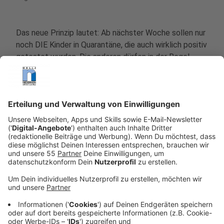
Das neue Prinzip lautet: Ab nächster Woche sollen nur
noch DIE Kinder in Quarantäne, die auch wirklich positiv
getestet wurden. Die anderen dürfen in der Regel
weiter in die Schule oder in die Kita. Der Teufel steckt
dabei aber noch im Detail.
Anzeige
Gesundheitsamt sucht in Kitas
beispielsweise nicht mehr gezielt nach
Kontaktpersonen?
Anzeige
Der Regelfall soll sein, dass nur noch das betroffene