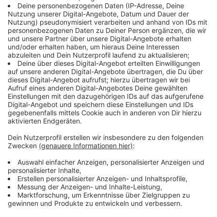
Kind zu Hause bleiben muss. Die anderen werden dann
dazu verpflichtet, Schnelltests durchzuführen, das ist
an der Kita im Moment freiwillig. Aber in den Kitas
beispielsweise wird schon geschaut, ob es in der
betroffenen Gruppe weitere positive Fälle gibt. Wenn
ja, dann werden Kontaktpersonen sehr wohl mit in
Quarantäne geschickt. Das Neue ist aber, dass diese
Kontaktpersonen sich nach 5 Tagen mit Hilfe eines
PCR-Tests freitesten können - also mit einem Test,
der im Labor ausgewertet wird. In der Regel geht man
dafür zum Arzt oder bekommt über das
Gesundheitsamt einen Test-Termin.
Anzeige
Kosten für Quarantäne – Wer zahlt?
Anzeige