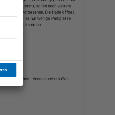
hland weiterkommt, sollen auch weitere
s Finale sind vorgesehen. Die Halle öffnet
 kostenlos. Weil es nur wenige Parkplätze
 dem Fahrrad zu kommen.
rei Bildschirmen - drinnen und draußen.