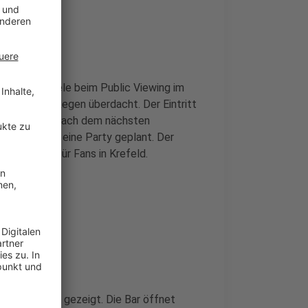
tschlandspiele beim Public Viewing im
außen, bei Regen überdacht. Der Eintritt
 Außerdem ist nach dem nächsten
 am 20.06.) eine Party geplant. Der
ffpunkten für Fans in Krefeld.
ndspiele live gezeigt. Die Bar öffnet