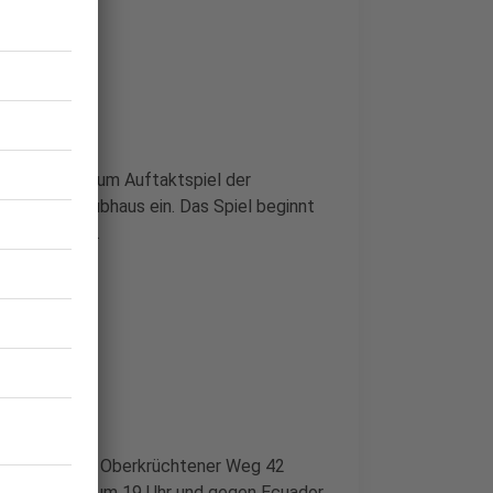
 e. V.
lädt zum Auftaktspiel der
Juni ins Clubhaus ein. Das Spiel beginnt
e ist gesorgt.
ungsstätte am Oberkrüchtener Weg 42
o am 14. Juni um 19 Uhr und gegen Ecuador