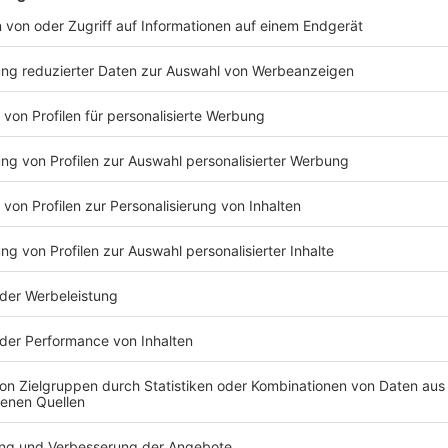
Viersen: VTHC
Anzeige
Der
VTHC - Viersener Tennis- und Hockeyclub 1896
deutschen Nationalmannschaft gegen Curaçao am 14. 
um 19 Uhr. Der Eintritt ist frei. Für Essen und Getränk
Anzeige
Niederkrüchten: Begegnungsstätte
Anzeige
In Niederkrüchten ist Public Viewing in der Begegn
geplant. Dort sollen zuerst die Spiele gegen Curaça