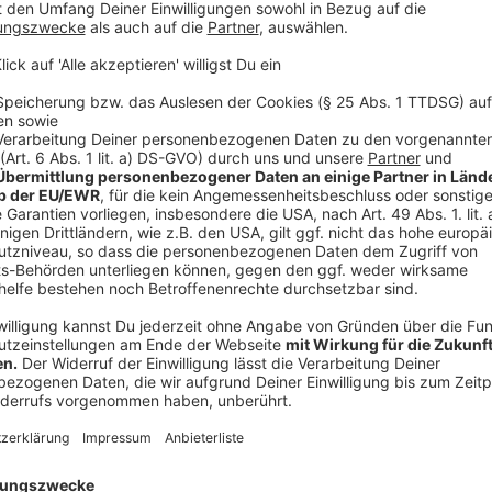
mindestens eineinhalb Stunden vor Spielbeginn.
Anzeige
Krefeld: Biergarten Steveshof
Anzeige
Im Biergarten vom Steveshof am Mühlenweg 55 in Kr
vs. Elfenbeinküste übertragen. Der Biergarten öffne
Germannis" auf - die beiden Hülser haben ihren eige
um 22 Uhr das Spiel übertragen.
Anzeige
Kreis Viersen
Anzeige