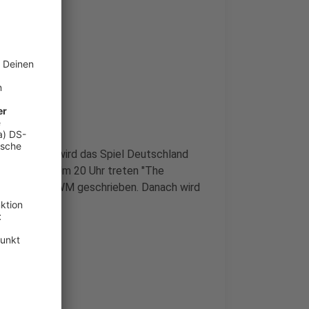
efeld-Hüls wird das Spiel Deutschland
t um 17 Uhr. Um 20 Uhr treten "The
nen Song zur WM geschrieben. Danach wird