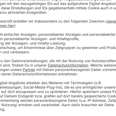
Krefeld: Schlachthof
Anzeige
Der Schlachthof Krefeld zeigt zur WM 2026 alle Deu
SchlachtGarten. Bei gutem Wetter läuft das Ganze dr
ist frei. Für Snacks und Getränke ist auch gesorgt.
Deutschlandspiel (Elfenbeinküste gegen Deutschland,
Schlachthof gehört damit wieder zu den größeren Tre
Anzeige
Krefeld: Karussell
Anzeige
Auch in der Sportbar Karussell werden alle Deutschla