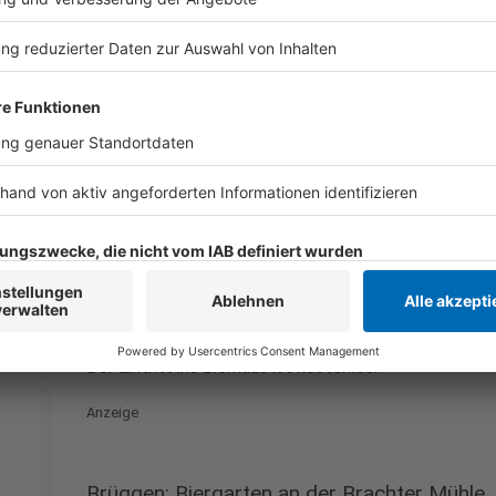
am 25. Juni um 22 Uhr gezeigt werden. Wenn Deutsc
Spiele dort laufen. Auch die beiden Halbfinals und da
jeweils eine Stunde vor Spielbeginn. Der Eintritt ist
gibt, empfehlen die Organisatoren, zu Fuß oder mit
Anzeige
Willich: Qlt Bierhaus
Anzeige
Hier werden alle Deutschlandspiele live gezeigt auf d
Der Eintritt ins Bierhaus ist kostenlos.
Anzeige
Brüggen: Biergarten an der Brachter Mühle