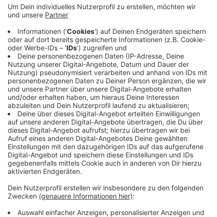
Der Angeklagte soll Anfang Juli 2024 nachts um 03:50
Uhr eine Wohnungstür in einem Mehrfamilienhaus in
Krefeld gewaltsam geöffnet haben. Laut Anklage
habe er mit der Machete mehrfach in Richtung des
Körpers des Geschädigten gestochen. Es kam zu
einem Gerangel, bei dem der Angeklagte schließlich
mit einer Umhängetasche, 40 Euro und Papieren des
Geschädigten floh.
Anzeige
Anzeige