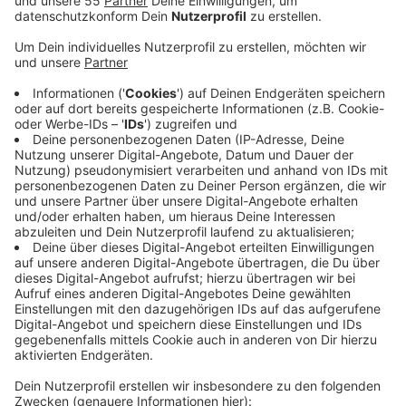
Veröffentlicht:
Donnerstag, 13.06.2019 07:16
Anzeige
Bis es in dem Prozess zu einem Urteil kommt, wird
wohl noch dauern. Unter anderem hatte die
Auswertung von Handy-Daten länger gedauert, als
geplant. Auch mehrere Anträge von
Staatsanwaltschaft und Verteidigung haben den
Prozess in die Länge gezogen. Angeklagt ist eine 52-
jährige aus Neuss wegen Mordes. Sie soll ihren
damaligen Lebensgefährten in dessen Camper in
Niederkrüchten mit einem Pflasterstein tot
geschlagen haben. Vorher sollen sie und ihr Sohn zwei
von dessen Freunden angestiftet haben, den Mann zu
überfallen. Das Verfahren gegen die vier läuft seit
mehreren Monaten.