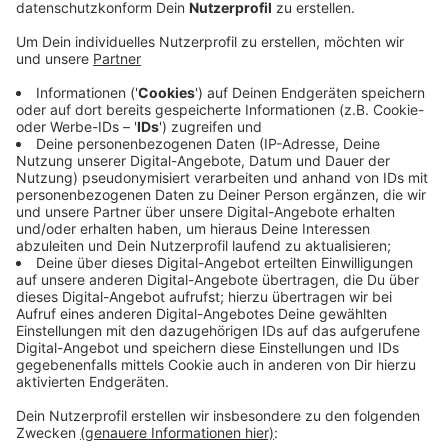
Veröffentlicht:
Donnerstag, 13.06.2019 16:34
Anzeige
Das Verfahren hätte eigentlich schon im vergangenen
Jahr enden sollen. Unter anderem hatte aber die
Auswertung von Handy-Daten länger gedauert als
geplant. Die Beweisaufnahme ist noch immer nicht
abgeschlossen. Außerdem stehen noch die Plädoyers
aus. Angeklagt ist unter anderem eine Neusserin. Sie
soll ihren Lebensgefährten auf einem Campingplatz in
Niederkrüchten mit einem Pflasterstein erschlagen
haben.
Anzeige