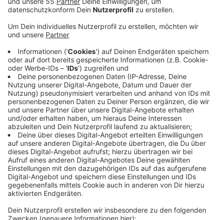
Anzeige
Der Name steht für "Ökologisches Projekt für
integrierte Umwelt-Technik". Über ein Jahr verteilt
gibt es für die teilnehmenden Unternehmen
Workshops und Beratungen. Zum Beispiel sollen sie
durch weniger Betriebskosten hin zu mehr
Energieeffizienz - gleichzeitig soll aber auch der
Verbrauch von Ressourcen gesenkt werden. Am Ende
des Jahres wird dann alles nochmal geprüft und es
gibt eine Auszeichnung. Die Beratungsleistungen
werden vom Land NRW gefördert. Unternehmen, die
schon bei ÖKOPROFIT mitgemacht haben, sparen
demnach im Schnitt 40.000 Euro im Jahr ein. In den
letzten 20 Jahren haben landesweit schon über 2.000
Unternehmen teilgenommen.