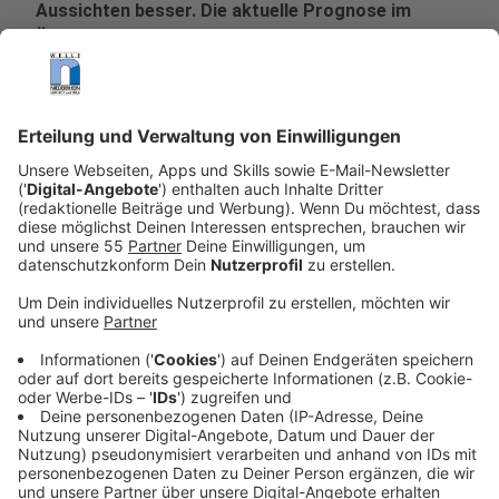
Aussichten besser. Die aktuelle Prognose im
Überblick.
Veröffentlicht:
Dienstag, 03.06.2025 07:51
Anzeige
Die Wirtschaft in Nordrhein-Westfalen steht nach
Einschätzung der IHK NRW derzeit "zwischen Hoffen
und Bangen". "Aktuell ist die Lage in vielen
Unternehmen angespannt, in Teilen sogar kritisch",
sagte der Präsident der
Industrie- und
Handelskammer Nordrhein-Westfalen (IHK NRW)
, Ralf
Stoffels in Düsseldorf laut einer Mitteilung. Zwar habe
ein weiteres Abrutschen der Konjunktur im
Frühsommer verhindert werden können. Doch bleibe
die Wettbewerbssituation und das
weltwirtschaftliche Umfeld unberechenbar.