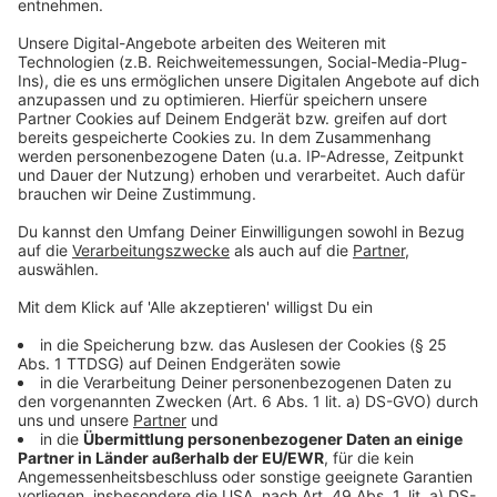
langsam. (Symbolbild)
Anzeige
2026 bis zu 1,5 Prozent Wachstum möglich
Anzeige
2026 soll das Wachstum stärker ausfallen. Das RWI
rechnet für Nordrhein-Westfalen wie für ganz
Deutschland mit einem Plus von insgesamt 1,5
Prozent. "Dabei dürfte auch das Sondervermögen der
Bundesregierung spürbare Impulse setzen, die dazu
beitragen, die Wirtschaftsleistung auszuweiten", so die
Forscher.
NRW-Wirtschaftsministerin Mona Neubaur
(Grüne)
unterstrich ihre Forderung an die
Bundesregierung, für wettbewerbsfähige
Energiepreise zu sorgen. "Der Ausbau der Erneuerbaren