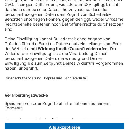
bringt uns voran, aber ohne einen befristeten
Brückenstrompreis und eine verlässliche
Kraftwerksstrategie riskieren wir, den Aufschwung
auszubremsen", erklärte die Ministerin.
Das RWI erstellt im Auftrag des NRW-
Wirtschaftsministeriums jährlich drei
Konjunkturberichte. (dpa)
Anzeige
Anzeige
Anzeige