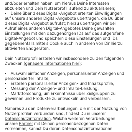
Anlass für die Analyse war die Vorstellung des zweiten
Konjunkturberichts durch das
RWI - Leibniz-Institut für
Wirtschaftsforschung
. Die Konjunkturforscher rechnen
für das laufende Jahr mit einem Anstieg der
Wirtschaftsleistung in NRW um 0,1 Prozent. "Hohe
Energiepreise und der internationale
Wettbewerbsdruck belasten die Industrie weiterhin,
doch sie gewinnt zunehmend an Stabilität", so das
RWI. Im Februar hatten die Forscher noch ein
Wachstum des NRW-Bruttoinlandsprodukts von 0,3
Prozent vorhergesagt.
Anzeige
©
picture alliance/dpa | Rolf Vennenbernd
Die Wirtschaftsleistung in NRW wird nach neuesten
Angaben wohl wieder steigen, wenn auch nur ganz