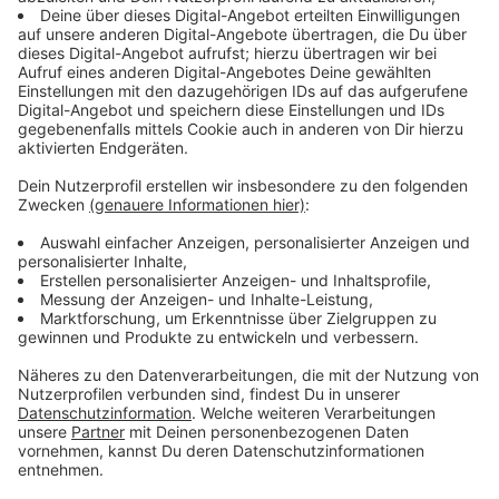
weitere zahlen soll. Ich kann das gar nicht mehr
nachvollziehen."
Anzeige
Kosten können schnell auf über 100 Euro
steigen
Anzeige
Ein weiteres Problem sind schlecht lesbare
Informationsschilder. Diese sind oft so klein
geschrieben, dass sie aus dem Auto heraus kaum zu
erkennen sind. Wer nicht zahlt, muss mit
Inkassounternehmen rechnen – und die Kosten können
schnell über 100 Euro steigen. Die Anbieter weisen die
Vorwürfe der Abzocke zurück und argumentieren, dass
Kunden häufig die Automaten falsch bedienen.