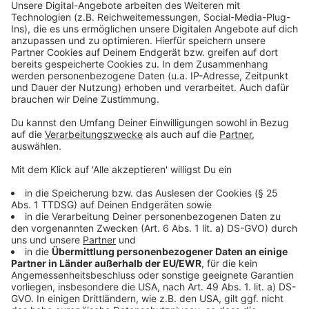
Anzeige
Wann muss man zahlen?
Anzeige
Rechtlich gilt: Eine Vertragsstrafe ist nur dann fällig,
wenn die Parkbedingungen klar auf Schildern
angezeigt waren und man dagegen verstoßen hat. Die
Strafe muss jedoch angemessen sein - Gerichte
halten etwa 30 Euro für vertretbar. Wer den Eindruck
hat, dass ein Parkverstoß ungerechtfertigt ist, kann
Einspruch beim Betreiber einlegen. Wichtig dabei:
Beweise sichern! Dazu gehören Quittungen, Fotos von
den Schildern und der Parksituation.