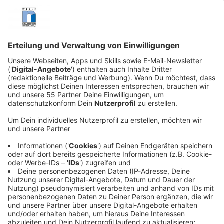
privaten Parkplätzen. Verbraucherzentralen
schlagen Alarm.
Veröffentlicht:
Montag, 25.08.2025 07:23
Anzeige
Verbraucherzentralen
verzeichnen eine steigende Zahl
an Beschwerden über private Parkplätze, die oft ohne
Schranken und mit Kennzeichenerfassung arbeiten -
etwa an Supermärkten oder Bahnhöfen. Die
Kritikpunkte reichen von unklaren Regeln bis hin zu
hohen Vertragsstrafen. Besonders ärgerlich: Viele
Autofahrer berichten, dass sie trotz ordnungsgemäßer
Bezahlung im Nachhinein zur Kasse gebeten wurden.
Ein Betroffener schildert: "Ich habe schon sechs
Knöllchen bezahlt und sehe nicht ein, dass ich noch