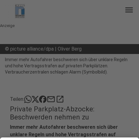
menu
Anzeige
©
picture alliance/dpa | Oliver Berg
Immer mehr Autofahrer beschweren sich über unklare Regeln
und hohe Vertragsstrafen auf privaten Parkplätzen.
Verbraucherzentralen schlagen Alarm (Symbolbild).
mail
open_in_new
Teilen:
Private Parkplatz-Abzocke:
Beschwerden nehmen zu
Immer mehr Autofahrer beschweren sich über
unklare Regeln und hohe Vertragsstrafen auf