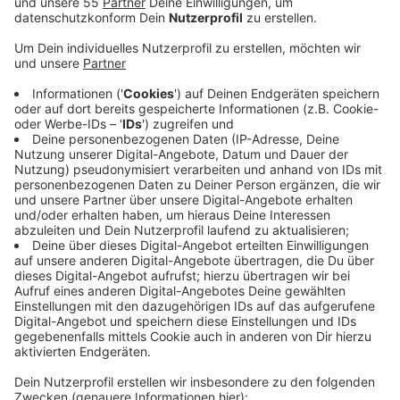
Jetzt sind die ersten Pläne zu den Ticketpreisen
der digitalen Fahrkarte bekannt geworden.
Veröffentlicht:
Montag, 23.09.2019 07:09
Anzeige
Der Tarifausschuss des VRR empfiehlt einen Preis, der
sich aus einem Basistarif und zurückgelegten
Luftlinienkilometern errechnet. Der Basistarif würde
bei 1,40 Euro liegen und jedes Mal beim Einchecken in
einen Bus oder eine Bahn fällig werden. Jeder
angefangene Luftlinienkilometer soll 26 Cent kosten.
Es soll aber keine Fahrt mehr kosten als ein normales
Einzelticket in der jeweiligen Tarifzone. Über die Preise
wird der VRR in dieser Woche entscheiden. Die
nächste Testphase für das nextTicket startet
voraussichtlich im ersten Halbjahr kommenden Jahres.