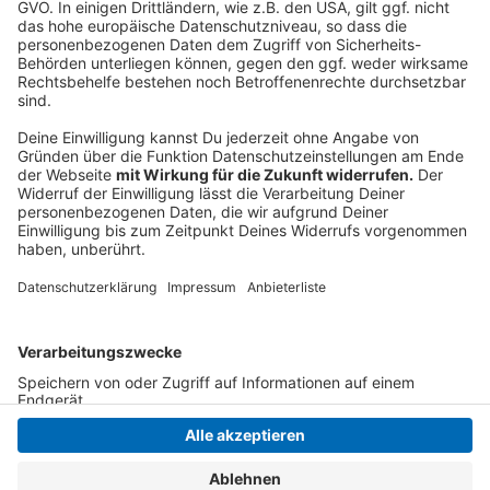
und die bleiben dann in der Filteranlage hängen. Hilft
das auch nicht, dann könnte eine Stoßchlorung die
Rettung sein: Einmal viel mehr Chlor ins Wasser geben
als sonst, und so werden dann auch die Mikro-
Organismen im Wasser erledigt. gegen Algen gibt es
auch spezielle Pflegemittel.
Anzeige
Anzeige
Anzeige