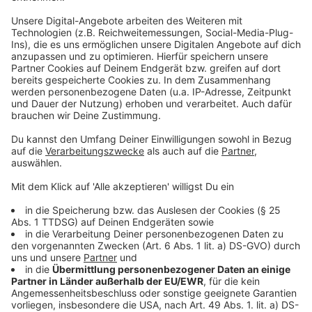
und statt klarem, blauem Wasser erwartet einen ein
grüner Algenteppich. Mindestens einmal in der Woche
sollte der pH-Wert geprüft. Außerdem sollte man
auch mit Pflegemitteln wir Chlor oder Sauerstoff
arbeiten. Zusätzlich sollten Pflanzenreste, etwa mit
einem Kescher entfernt werden.
Anzeige
Das Wasser ist trüb – Und jetzt?
Anzeige
Das Wasser sollte man nur ablassen, wenn gar nichts
anderes mehr geht. Eine milchige Trübung bekommt
man ganz gut weg, indem man viel filtert, den Filter
regelmäßig reinigt und ein Flockungsmittel dazu gibt.
Dann werden aus den kleinen Dreck-Partikeln große