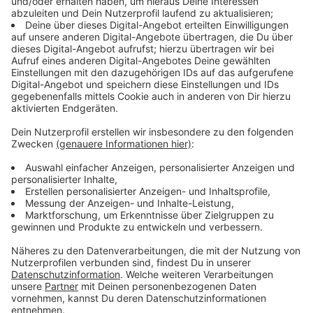
Pumpe im Set meistens zu schwach
Anzeige
Eigentlich ist das ja ein gutes Angebot: Das Komplett-
Set. Zum Pool gibt es dann noch eine Leiter und oft
noch ein kleiner Kartuschenfilter dabei. Das Problem:
Die Pumpen sind grade bei großen Pools oft etwas
unterpowert. Hier lohnt es sich oft nochmal in eine
leistungsstärkere Sandfilteranlage zu investieren.
Anzeige
Wasserqualität im Blick behalten
Anzeige
Nichts ist schlimmer, wenn man in den Pool hüpfen will