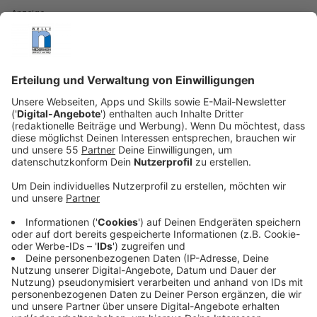
Anzeige
Den Pool nicht unter einen Baum stellen
Anzeige
Wenn möglich sollte man seinen neu erworbenen
Aufstell-Pool nicht unter einen Baum stellen. Klar, der
gibt zwar Schatten, aber genau hier liegt dann auch ein
großes Problem. Durch die fehlende Sonne, wird das
Wasser auch nicht richtig warm. Zweites Problem:
Auch im Sommer fallen schon mal Blätter runter, die
den Pool verunreinigen.
Anzeige