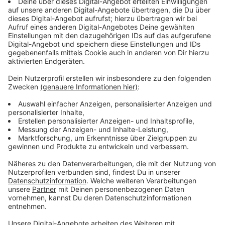
60.000 Euro gefordert – Tochter verhindert
Betrug
Anzeige
Die Betrüger forderten eine
Kaution in Höhe von
60.000 Euro
, angeblich um eine Freilassung durch eine
Richterin zu erreichen. Die Seniorin sollte das Geld von
ihrem Konto abheben.
Während des Telefonats kam es jedoch zu einer
überraschenden Wendung:
Die angeblich
verunglückte Tochter öffnete plötzlich selbst die
Wohnungstür
. Die Seniorin erkannte den Betrug
sofort und legte auf. Ein finanzieller Schaden entstand
nicht.
Anzeige