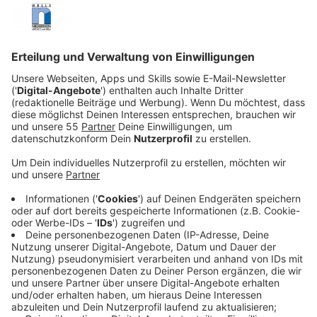
Anzeige
In
Kempen
haben Betrüger am Freitagmittag versucht,
eine Seniorin um viel Geld zu bringen. Gegen kurz vor
14 Uhr erhielt die Frau aus der
Ellenstraße
einen
sogenannten
Schockanruf
. Eine panische
Frauenstimme behauptete zunächst, es sei etwas
Schlimmes passiert.
Kurz darauf übernahm eine weitere Anruferin das
Gespräch und erklärte, die
Tochter der Seniorin habe
einen schweren Verkehrsunfall verursacht
und sei
festgenommen worden.
Anzeige