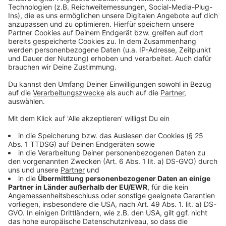
Polizei warnt erneut vor dieser Masche
Anzeige
Die Polizei weist erneut darauf hin:
Weder Polizei
noch Staatsanwaltschaft fordern am Telefon Geld
oder Wertgegenstände
. Betrüger setzen gezielt auf
Angst, Zeitdruck und emotionale
Ausnahmesituationen.
Besonders wichtig sei Aufklärung.
Die Polizei Viersen
bietet
kostenlose Hinweisschilder gegen
Betrugsversuche
an, die gut sichtbar neben
Telefonen platziert werden können – vor allem bei
älteren Menschen. Hier bekommt ihr das Schild.
Regelmäßige Gespräche mit Familie, Freunden und
Nachbarn helfen, solche Taten zu verhindern.