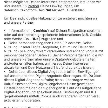
Es handle sich dabei um einen 36- und einen 21-
Jährigen, die wegen schwerer Straftaten verurteilt
worden waren, heißt es von der Polizei. Dass die
beiden Männer nicht mehr in der LVR-Klinik sind, sei am
Donnerstagabend (27.04.) aufgefallen. Seitdem läuft
die Suche nach den Strafgefangenen. Bei der sofort
eingeleiteten Fahndung wurde auch ein Hund
eingesetzt. Die Spur endete an einer Bushaltestelle
am Butschenweg. Der 21-Jährige ist etwa 1,80 Meter
groß und schlank. Er hat schulterlanges, schwarzes
Haar, oft zu einem Pferdeschwanz
zusammengebunden. Er trug vermutlich ein helles
Oberteil, eine helle Jogginghose und Turnschuhe. Der
36-Jährige ist etwa 1,90 Meter groß und schlank. Er
hat dunkelblondes, sehr kurzes Haar und trug
möglicherweise einen schwarzen Kapuzenpullover,