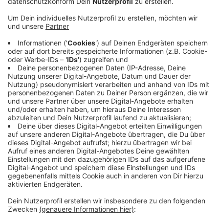
Anzeige
Ein Computer für über 1.000 Euro gekauft, aber nur
eine billige Tasche bekommen - diesen Reinfall hat
letztes Jahr im Sommer ein Mann in Aschaffenburg
erlebt. Er ging zur Polizei, die bei ihren aufwändigen
Ermittlungen den mutmaßlichen Betrügern auf die
Spur kam. Die Verdächtigen hatten das Geld der
Käufer auf Kryptowährungskonten weitergeleitet, um
ihre Identität zu verschleiern. Anfang des Jahres
zogen sie ins europäische Ausland. Als sie im
September wieder nach Deutschland flogen, wurden
sie am Düsseldorfer Flughafen festgenommen.
Anzeige