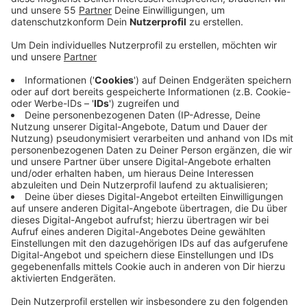
Ein Hubschrauber unterstützt die Suche. Der Mann ist
laut Polizei ca. 64 Jahre alt, etwa 1,85m groß und hat
graue Haare. Er trägt Schlappen, eine Jeans und eine
dunkle Jacke. Hinweise bitte an die Polizei.
Anzeige
Erfolg bei der Suche nach Senior aus
Nettetal-Schaag
Anzeige
Währenddessen konnte der vermisste Senior aus
Nettetal-Schaag in Tschechien gefunden werden. Die
Polizei im Kreis Viersen suchte seit Montag (26.05.)