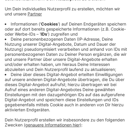
Anzeige
Es geht zum Beispiel um Sicherungstechnik wie
Schließzylinder, Fenster- und Türsicherungen oder
Kameraüberwachung. Etwa ein Drittel aller Einbrüche
scheitert bereits im Versuch, weil gute Sicherungen
Täter abschrecken, heißt es. Die Polizei demonstriert
auf dem Wochenmarkt auch, wie schnell sich
ungesicherte Fenster öffnen lassen. Das Angebot ist
Teil einer landesweiten Kampagne - kurz bevor die
Uhren auf Winterzeit umgestellt werden.
Anzeige