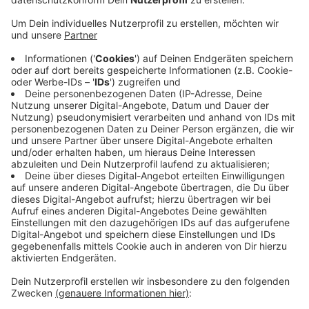
Anzeige
Die Idee für einen sogenannten Pocket-Park an der
Sankt-Anton-Straße in Krefeld wird am Mittwoch
(24.04. Bezirksvertretung Mitte) erstmals in der Politik
besprochen. Hier hat die Stadt vor kurzem eine
Problemimmobilie abgerissen. Die schmale Fläche
zwischen den Häusern soll künftig zum Beispiel als
Schul- und Lehrgarten genutzt werden. Anwohner
sollen hier außerdem Obst und Gemüse anbauen
können. Gleichzeitig schaffe man so einen
Erholungsort an heißen Tagen, heißt es in der Vorlage.
Im Zuge des Klimawandels werde eine solche
Begrünung von Flächen immer wichtiger.
Anzeige