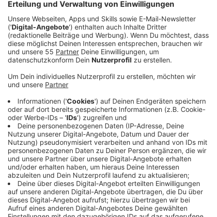
Anzeige
Für den SC St. Tönis steht am Samstagnachmittag
(23.05.) das größte Spiel der Vereinsgeschichte an:
Der Verein steht im Finale des Niederrheinpokals
gegen den MSV Duisburg. Am Sonntagabend (24.05.)
ist dann die HSG Krefeld Niederrhein beim HSC 2000
Coburg zu Gast.
Anzeige
Ganz großes Spiel für den SC St. Tönis
Anzeige