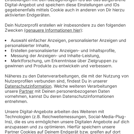
Im Pokalfinale ist St. Tönis krasser Außenseiter, denn
die Duisburger spielen zwei Klassen höher und haben
als Tabellenvierter in der 3. Liga eine starke Saison
gespielt. Anstoß in Duisburg ist um 15:30 Uhr. Schon
vor dem Spiel war klar, dass St. Tönis als
Niederrheinpokal-Finalist nächste Saison im DFB-Pokal
spielen wird.
Anzeige
HSG Krefeld Niederrhein kämpft um
Klassenerhalt
Anzeige
Die HSG Krefeld Niederrhein kämpft dagegen in den
letzten Saisonspielen im Abstiegskampf um jeden
Punkt für den Klassenerhalt. Für die Eagles gilt auf der