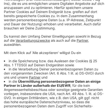
Management Platform
Anzeige
©
Copyright: Apple TV+
Alle um sie herum sind gut drauf. Nur bei ihr wirkt das
Vius nicht.
Anzeige
©
Copyright: Apple TV+
Carol ist verzweifelt. Die Menschheit dreht durch und
sie ist ganz allein.
Anzeige