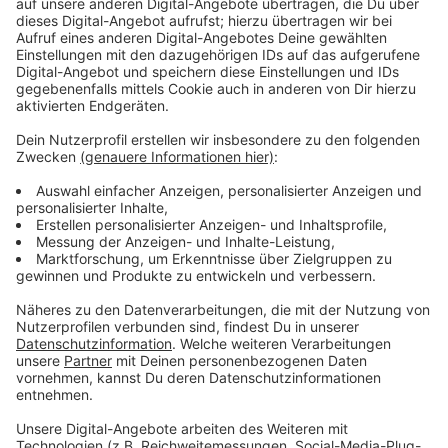
Wir benötigen Ihre
Zustimmung, um den YouTube
Video-Service zu laden!
Wir verwenden einen Service eines
Drittanbieters, um Videoinhalte
einzubetten. Dieser Service kann
Daten zu Ihren Aktivitäten
sammeln. Bitte lesen Sie die
Details durch und stimmen Sie der
Nutzung des Service zu, um dieses
Video anzusehen.
Mehr Informationen
Je tiefer Carol gräbt, desto klarer wird: Das makellose
Glück der Menschheit könnte ihr Untergang sein – und
Akzeptieren
Carol ist die Einzige, die die Wahrheit ans Licht bringen
powered by
Usercentrics Consent
kann.