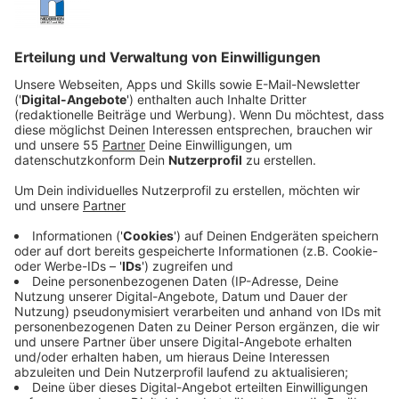
heimgesucht: Ein Virus breitet sich rasant aus und
infiziert die Menschheit – jedoch nicht mit
Krankheit, sondern mit Glück.
Veröffentlicht:
Sonntag, 23.11.2025 20:44
Anzeige
Plötzlich sind alle Menschen euphorisch, friedlich und
frei von Sorgen. Nur Carol bleibt davon unberührt. Als
einzige „Unglückliche“ in einer Welt voller strahlender
Gesichter erkennt sie, dass hinter dieser kollektiven
Glückseligkeit etwas Dunkles lauert.
Streaming-Dienst: Apple TV+
Anzeige