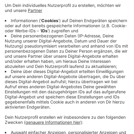
Veröffentlicht:
Dienstag, 21.03.2023 06:44
Anzeige
Gegner am Dienstagabend (21.03.) sind nach wie vor
die Dresdner Eislöwen. Die haben diesmal Heimrecht.
Gewinnt der KEV auch dieses Spiel rückt das
Halbfinale im Kampf um den Aufstieg in die erste
Eishockeyliga näher. Erstes Bully in Dresden ist heute
Abend um 19:30 Uhr.
Anzeige
Anzeige