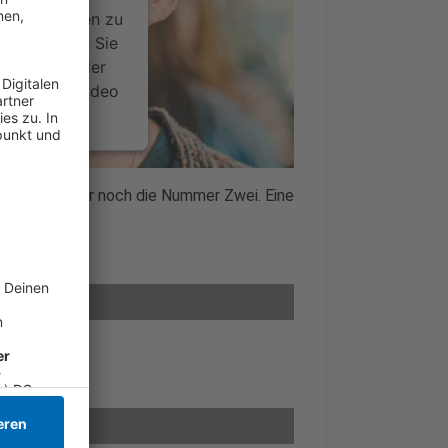
ce kann Daten zu
 Bitte lesen Sie
timmen Sie der
um dieses Video
.
onen
t plötzlich nur noch die Nummer Zwei. Eine
nsent Management
und mit Tieren.