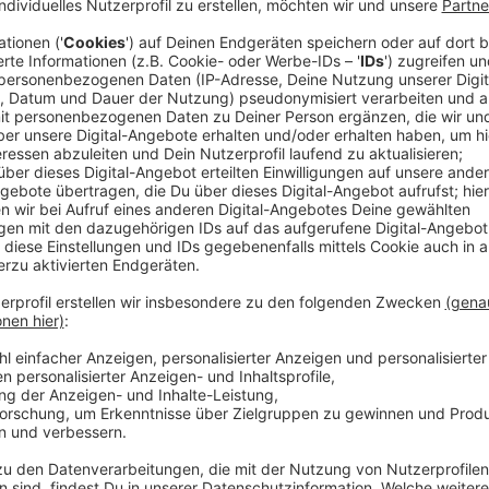
Anzeige
In ihrer Jugend waren Sylvia und Will beste Freunde u
änderte sich das. Doch seine Ehe ist längst Geschich
einander an. Und das bringt jede Menge unerwartetes
Streaming-Dienst: Apple TV+
Anzeige
Wir benötigen Ihre Z
den YouTube Video
laden!
Wir verwenden einen S
Drittanbieters, um V