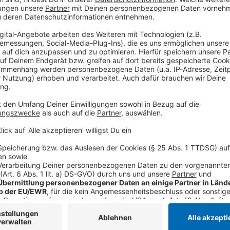
einzubetten. Dieser Servi
Ihren Aktivitäten sammeln.
die Details durch und s
Nutzung des Service zu, 
anzusehen
Mehr Informati
Anwalt Charlie (Luke MacFarlane), Sylvia Ehemann, is
Akzeptieren
Situation, mit der er völlig überfordert ist.
powered by
Usercentrics Co
Anzeige
Platform
©
Copyright: Apple TV+
Sylvia und Will verbringen wieder viel Zeit miteinander...
Anzeige
©
Copyright: Apple TV+