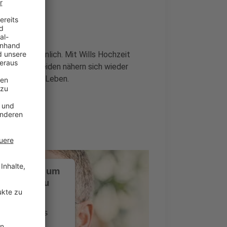
nd unzertrennlich. Mit Wills Hochzeit
te und die beiden nähern sich wieder
 Chaos in ihr Leben.
ustimmung, um
-Service zu
ervice eines
ideoinhalte